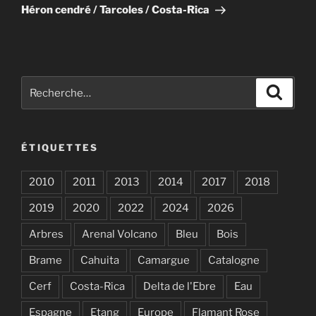
suivant
Héron cendré / Tarcoles / Costa-Rica
Recherche
Recher
pour
:
ÉTIQUETTES
2010
2011
2013
2014
2017
2018
2019
2020
2022
2024
2026
Arbres
Arenal Volcano
Bleu
Bois
Brame
Cahuita
Camargue
Catalogne
Cerf
Costa-Rica
Delta de l'Ebre
Eau
Espagne
Etang
Europe
Flamant Rose