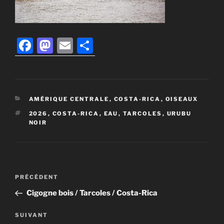
F
M
E
P
a
a
m
ar
c
st
ai
ta
e
o
l
g
CATÉGORIES
AMÉRIQUE CENTRALE
,
COSTA-RICA
,
OISEAUX
b
d
er
ÉTIQUETTES
2026
,
COSTA-RICA
,
EAU
,
TARCOLES
,
URUBU
o
o
NOIR
o
n
k
Navigation
Article
PRÉCÉDENT
de
précédent
Cigogne bois / Tarcoles / Costa-Rica
l’article
Article
SUIVANT