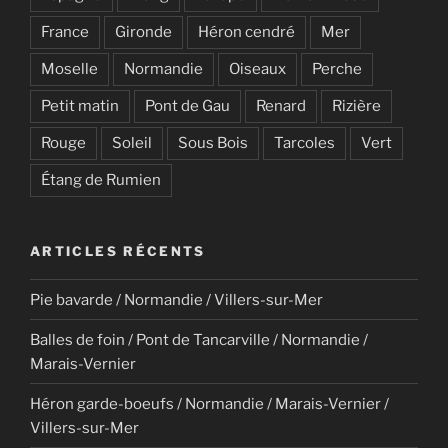
France
Gironde
Héron cendré
Mer
Moselle
Normandie
Oiseaux
Perche
Petit matin
Pont de Gau
Renard
Rizière
Rouge
Soleil
Sous Bois
Tarcoles
Vert
Étang de Rumien
ARTICLES RÉCENTS
Pie bavarde / Normandie / Villers-sur-Mer
Balles de foin / Pont de Tancarville / Normandie /
Marais-Vernier
Héron garde-boeufs / Normandie / Marais-Vernier /
Villers-sur-Mer