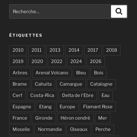
Recherche
Recher
pour
:
ÉTIQUETTES
2010
2011
2013
2014
2017
2018
2019
2020
2022
2024
2026
Arbres
Arenal Volcano
Bleu
Bois
Brame
Cahuita
Camargue
Catalogne
Cerf
Costa-Rica
Delta de l'Ebre
Eau
Espagne
Etang
Europe
Flamant Rose
France
Gironde
Héron cendré
Mer
Moselle
Normandie
Oiseaux
Perche