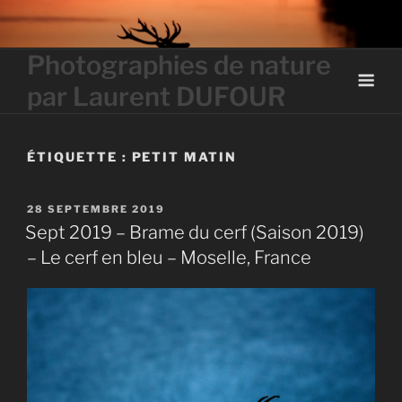
Skip
to
content
Photographies de nature
par Laurent DUFOUR
ÉTIQUETTE :
PETIT MATIN
PUBLIÉ
28 SEPTEMBRE 2019
LE
Sept 2019 – Brame du cerf (Saison 2019)
– Le cerf en bleu – Moselle, France