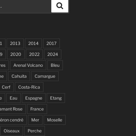
Recherche
1
2013
2014
2017
9
2020
2022
2024
res
Arenal Volcano
Bleu
me
Cahuita
Camargue
Cerf
Costa-Rica
e
Eau
Espagne
Etang
lamant Rose
France
éron cendré
Mer
Moselle
Oiseaux
Perche