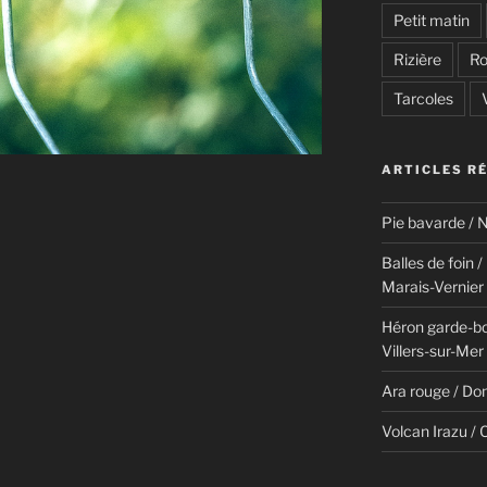
Petit matin
Rizière
Ro
Tarcoles
ARTICLES R
Pie bavarde / N
Balles de foin 
Marais-Vernier
Héron garde-bo
Villers-sur-Mer
Ara rouge / Do
Volcan Irazu / 