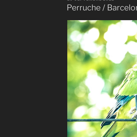
LE
Perruche / Barcelo