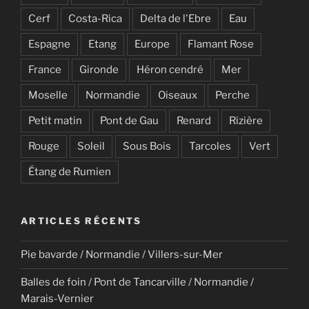
Cerf
Costa-Rica
Delta de l'Ebre
Eau
Espagne
Etang
Europe
Flamant Rose
France
Gironde
Héron cendré
Mer
Moselle
Normandie
Oiseaux
Perche
Petit matin
Pont de Gau
Renard
Rizière
Rouge
Soleil
Sous Bois
Tarcoles
Vert
Étang de Rumien
ARTICLES RÉCENTS
Pie bavarde / Normandie / Villers-sur-Mer
Balles de foin / Pont de Tancarville / Normandie /
Marais-Vernier