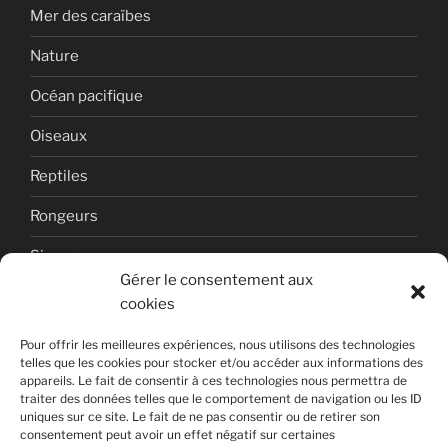
Mer des caraïbes
Nature
Océan pacifique
Oiseaux
Reptiles
Rongeurs
Singes
Gérer le consentement aux
Uncategorized
cookies
Volcan
Pour offrir les meilleures expériences, nous utilisons des technologies
telles que les cookies pour stocker et/ou accéder aux informations des
appareils. Le fait de consentir à ces technologies nous permettra de
traiter des données telles que le comportement de navigation ou les ID
uniques sur ce site. Le fait de ne pas consentir ou de retirer son
consentement peut avoir un effet négatif sur certaines