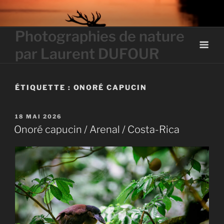
Skip
to
content
Photographies de nature
par Laurent DUFOUR
ÉTIQUETTE :
ONORÉ CAPUCIN
PUBLIÉ
18 MAI 2026
LE
Onoré capucin / Arenal / Costa-Rica