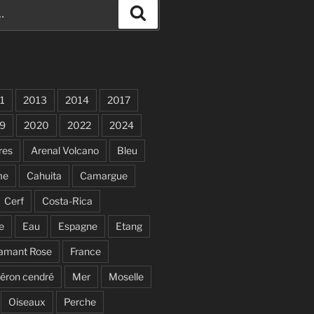
Recherche
1
2013
2014
2017
9
2020
2022
2024
res
Arenal Volcano
Bleu
me
Cahuita
Camargue
Cerf
Costa-Rica
e
Eau
Espagne
Etang
lamant Rose
France
éron cendré
Mer
Moselle
Oiseaux
Perche