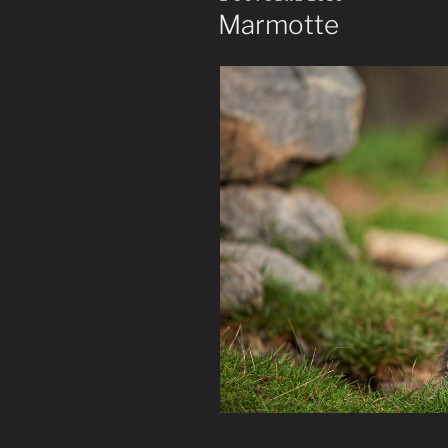
LE
Marmotte