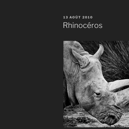
PUBLIÉ
13 AOÛT 2010
LE
Rhinocéros