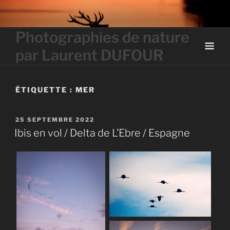
Skip
to
content
Photographies de nature
par Laurent DUFOUR
ÉTIQUETTE :
MER
PUBLIÉ
25 SEPTEMBRE 2022
LE
Ibis en vol / Delta de L’Ebre / Espagne