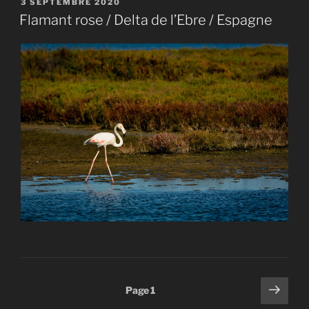
PUBLIÉ
3 SEPTEMBRE 2020
LE
Flamant rose / Delta de l’Ebre / Espagne
Pagination
Page
Page
1
suiv
des