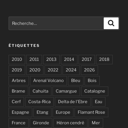
publications
Recherche
Recher
pour
:
ÉTIQUETTES
2010
2011
2013
2014
2017
2018
2019
2020
2022
2024
2026
Arbres
Arenal Volcano
Bleu
Bois
Brame
Cahuita
Camargue
Catalogne
Cerf
Costa-Rica
Delta de l'Ebre
Eau
Espagne
Etang
Europe
Flamant Rose
France
Gironde
Héron cendré
Mer