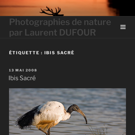
Skip
to
content
Photographies de nature
par Laurent DUFOUR
ÉTIQUETTE :
IBIS SACRÉ
PUBLIÉ
13 MAI 2008
LE
Ibis Sacré