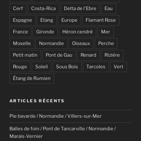
Cerf
Costa-Rica
Delta de l'Ebre
Eau
Espagne
Etang
Europe
Flamant Rose
France
Gironde
Héron cendré
Mer
Moselle
Normandie
Oiseaux
Perche
Petit matin
Pont de Gau
Renard
Rizière
Rouge
Soleil
Sous Bois
Tarcoles
Vert
Étang de Rumien
ARTICLES RÉCENTS
Pie bavarde / Normandie / Villers-sur-Mer
Balles de foin / Pont de Tancarville / Normandie /
Marais-Vernier