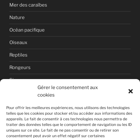
Mer des caraïbes
Nature
Océan pacifique
Oiseaux
Reptiles
Rongeurs
Singes
Gérer le consentement aux
Uncategorized
cookies
Volcan
Pour offrir les meilleures expériences, nous utilisons des technologies
telles que les cookies pour stocker et/ou accéder aux informations des
appareils. Le fait de consentir à ces technologies nous permettra de
traiter des données telles que le comportement de navigation ou les ID
uniques sur ce site. Le fait de ne pas consentir ou de retirer son
consentement peut avoir un effet négatif sur certaines