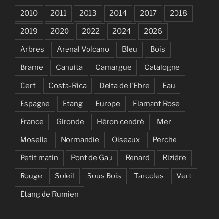
2010
2011
2013
2014
2017
2018
2019
2020
2022
2024
2026
Arbres
Arenal Volcano
Bleu
Bois
Brame
Cahuita
Camargue
Catalogne
Cerf
Costa-Rica
Delta de l'Ebre
Eau
Espagne
Etang
Europe
Flamant Rose
France
Gironde
Héron cendré
Mer
Moselle
Normandie
Oiseaux
Perche
Petit matin
Pont de Gau
Renard
Rizière
Rouge
Soleil
Sous Bois
Tarcoles
Vert
Étang de Rumien