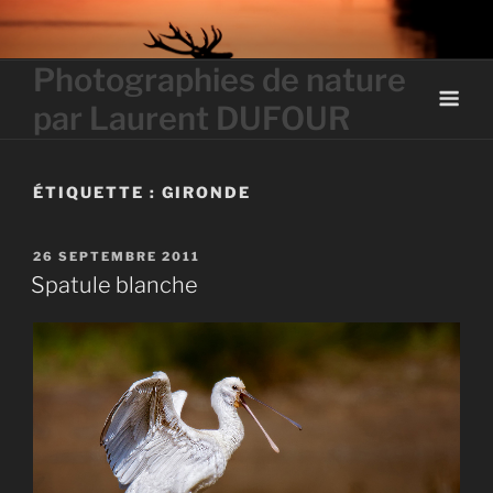
Skip
to
content
Photographies de nature
par Laurent DUFOUR
ÉTIQUETTE :
GIRONDE
PUBLIÉ
26 SEPTEMBRE 2011
LE
Spatule blanche