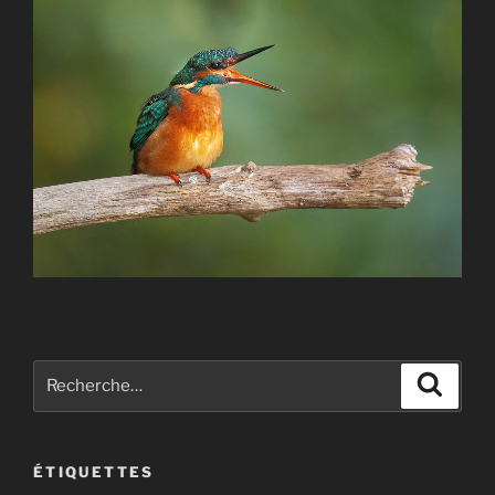
Recherche
Recher
pour
:
ÉTIQUETTES