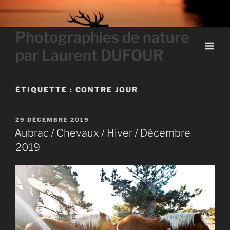
Skip
to
content
Photographies de nature
par Laurent DUFOUR
ÉTIQUETTE :
CONTRE JOUR
PUBLIÉ
29 DÉCEMBRE 2019
LE
Aubrac / Chevaux / Hiver / Décembre
2019