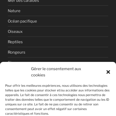
Mer des caraïbes
Nature
Océan pacifique
Oiseaux
Reptiles
Rongeurs
Singes
Gérer le consentement aux
Uncategorized
cookies
Volcan
Pour offrir les meilleures expériences, nous utilisons des technologies
telles que les cookies pour stocker et/ou accéder aux informations des
appareils. Le fait de consentir à ces technologies nous permettra de
traiter des données telles que le comportement de navigation ou les ID
uniques sur ce site. Le fait de ne pas consentir ou de retirer son
consentement peut avoir un effet négatif sur certaines
caractéristiques et fonctions.