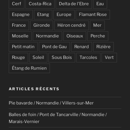
Cerf
Costa-Rica
Delta de l'Ebre
Eau
Espagne
Etang
Europe
Flamant Rose
France
Gironde
Héron cendré
Mer
Moselle
Normandie
Oiseaux
Perche
Petit matin
Pont de Gau
Renard
Rizière
Rouge
Soleil
Sous Bois
Tarcoles
Vert
Étang de Rumien
ARTICLES RÉCENTS
Pie bavarde / Normandie / Villers-sur-Mer
Balles de foin / Pont de Tancarville / Normandie /
Marais-Vernier