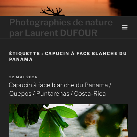
Skip
to
content
Photographies de nature
par Laurent DUFOUR
ÉTIQUETTE :
CAPUCIN À FACE BLANCHE DU
PANAMA
PUBLIÉ
22 MAI 2026
LE
Capucin à face blanche du Panama /
Quepos / Puntarenas / Costa-Rica