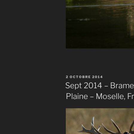
PUBLIÉ
2 OCTOBRE 2014
LE
Sept 2014 – Brame 
Plaine – Moselle, F