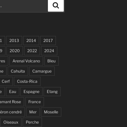
Recherche
1
2013
2014
2017
9
2020
2022
2024
res
Arenal Volcano
Bleu
me
Cahuita
Camargue
Cerf
Costa-Rica
e
Eau
Espagne
Etang
lamant Rose
France
éron cendré
Mer
Moselle
Oiseaux
Perche