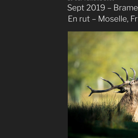
LE
Sept 2019 – Brame 
En rut – Moselle, F