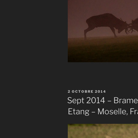
PUBLIÉ
2 OCTOBRE 2014
LE
Sept 2014 – Brame 
Etang – Moselle, F