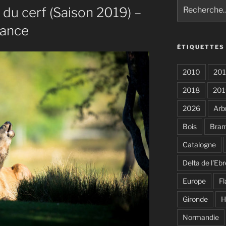
Recherche
du cerf (Saison 2019) –
pour
:
rance
ÉTIQUETTES
2010
201
2018
201
2026
Arb
Bois
Bra
Catalogne
Delta de l'Ebr
Europe
F
Gironde
H
Normandie