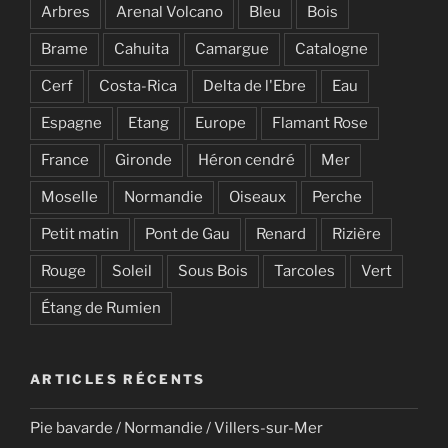
Arbres
Arenal Volcano
Bleu
Bois
Brame
Cahuita
Camargue
Catalogne
Cerf
Costa-Rica
Delta de l'Ebre
Eau
Espagne
Etang
Europe
Flamant Rose
France
Gironde
Héron cendré
Mer
Moselle
Normandie
Oiseaux
Perche
Petit matin
Pont de Gau
Renard
Rizière
Rouge
Soleil
Sous Bois
Tarcoles
Vert
Étang de Rumien
ARTICLES RÉCENTS
Pie bavarde / Normandie / Villers-sur-Mer