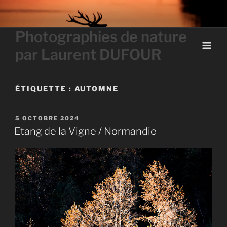
Skip
to
content
Photographies de nature
par Laurent DUFOUR
ÉTIQUETTE :
AUTOMNE
PUBLIÉ
5 OCTOBRE 2024
LE
Etang de la Vigne / Normandie