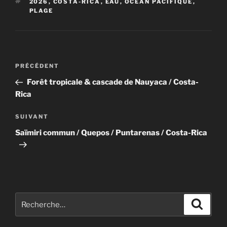
o
o
ÉTIQUETTES
2026
,
COSTA-RICA
,
EAU
,
OCÉAN PACIFIQUE
,
PLAGE
o
n
k
Navigation
Article
PRÉCÉDENT
de
précédent
Forêt tropicale & cascade de Nauyaca / Costa-
l’article
Rica
Article
SUIVANT
suivant
Saïmiri commun / Quepos / Puntarenas / Costa-Rica
Recherche
Recher
pour
: