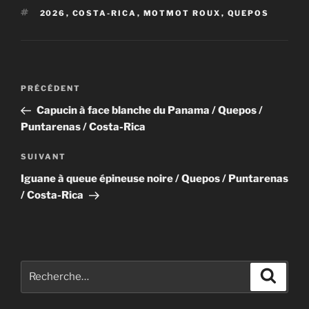
b
d
er
ÉTIQUETTES
2026
,
COSTA-RICA
,
MOTMOT ROUX
,
QUEPOS
o
o
o
n
k
Navigation
Article
PRÉCÉDENT
de
précédent
Capucin à face blanche du Panama / Quepos /
l’article
Puntarenas / Costa-Rica
Article
SUIVANT
suivant
Iguane à queue épineuse noire / Quepos / Puntarenas
/ Costa-Rica
Recherche
Recher
pour
: