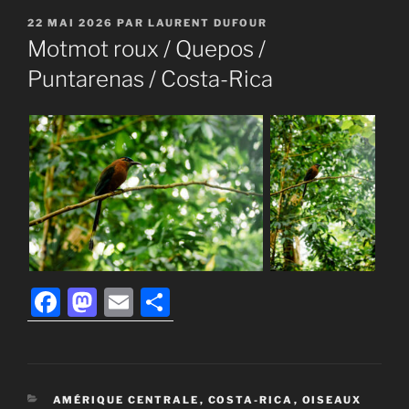
PUBLIÉ
22 MAI 2026
PAR
LAURENT DUFOUR
LE
Motmot roux / Quepos /
Puntarenas / Costa-Rica
F
M
E
P
a
a
m
ar
c
st
ai
ta
e
o
l
g
CATÉGORIES
AMÉRIQUE CENTRALE
,
COSTA-RICA
,
OISEAUX