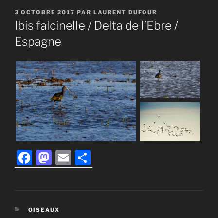
PUBLIÉ
3 OCTOBRE 2017
PAR
LAURENT DUFOUR
LE
Ibis falcinelle / Delta de l’Ebre /
Espagne
F
M
E
P
a
a
m
ar
c
st
ai
ta
e
o
l
g
CATÉGORIES
OISEAUX