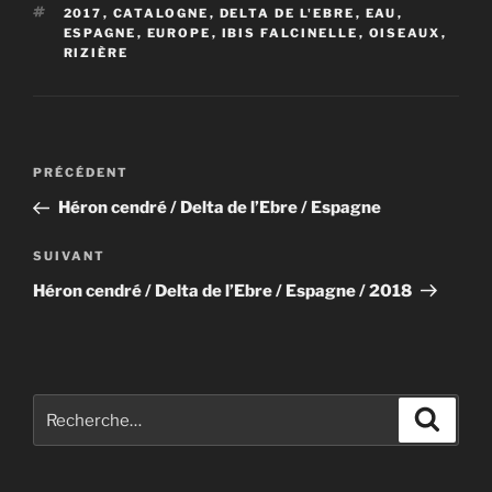
b
d
er
ÉTIQUETTES
2017
,
CATALOGNE
,
DELTA DE L'EBRE
,
EAU
,
o
o
ESPAGNE
,
EUROPE
,
IBIS FALCINELLE
,
OISEAUX
,
RIZIÈRE
o
n
k
Navigation
Article
PRÉCÉDENT
de
précédent
Héron cendré / Delta de l’Ebre / Espagne
l’article
Article
SUIVANT
suivant
Héron cendré / Delta de l’Ebre / Espagne / 2018
Recherche
Recher
pour
: