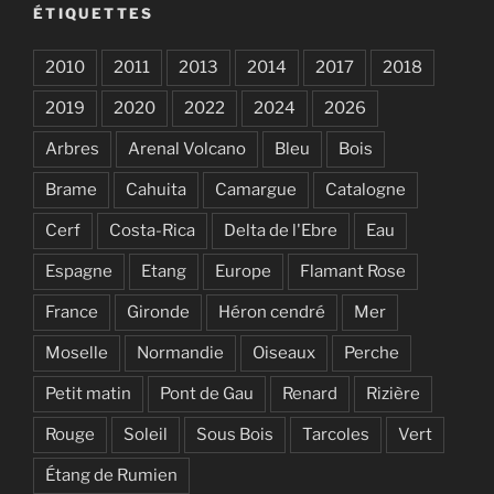
ÉTIQUETTES
2010
2011
2013
2014
2017
2018
2019
2020
2022
2024
2026
Arbres
Arenal Volcano
Bleu
Bois
Brame
Cahuita
Camargue
Catalogne
Cerf
Costa-Rica
Delta de l'Ebre
Eau
Espagne
Etang
Europe
Flamant Rose
France
Gironde
Héron cendré
Mer
Moselle
Normandie
Oiseaux
Perche
Petit matin
Pont de Gau
Renard
Rizière
Rouge
Soleil
Sous Bois
Tarcoles
Vert
Étang de Rumien