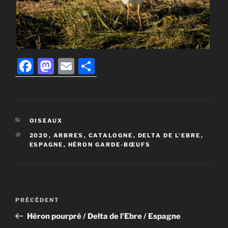
F
M
E
P
a
a
m
ar
c
st
ai
ta
e
o
l
g
CATÉGORIES
OISEAUX
b
d
er
ÉTIQUETTES
2020
,
ARBRES
,
CATALOGNE
,
DELTA DE L'EBRE
,
o
o
ESPAGNE
,
HÉRON GARDE-BŒUFS
o
n
k
Navigation
Article
PRÉCÉDENT
de
précédent
Héron pourpré / Delta de l’Ebre / Espagne
l’article