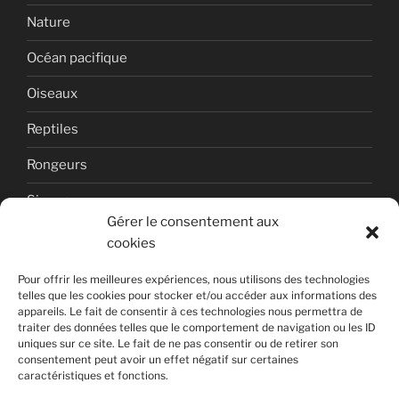
Nature
Océan pacifique
Oiseaux
Reptiles
Rongeurs
Singes
Gérer le consentement aux
Uncategorized
cookies
Volcan
Pour offrir les meilleures expériences, nous utilisons des technologies
telles que les cookies pour stocker et/ou accéder aux informations des
appareils. Le fait de consentir à ces technologies nous permettra de
traiter des données telles que le comportement de navigation ou les ID
uniques sur ce site. Le fait de ne pas consentir ou de retirer son
consentement peut avoir un effet négatif sur certaines
caractéristiques et fonctions.
Copyright © 2026 Photographies de nature par Laurent