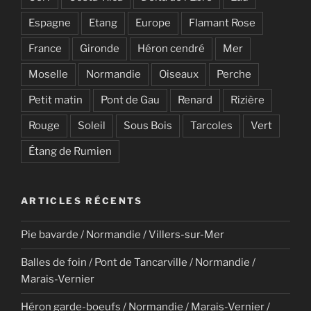
Espagne
Etang
Europe
Flamant Rose
France
Gironde
Héron cendré
Mer
Moselle
Normandie
Oiseaux
Perche
Petit matin
Pont de Gau
Renard
Rizière
Rouge
Soleil
Sous Bois
Tarcoles
Vert
Étang de Rumien
ARTICLES RÉCENTS
Pie bavarde / Normandie / Villers-sur-Mer
Balles de foin / Pont de Tancarville / Normandie /
Marais-Vernier
Héron garde-boeufs / Normandie / Marais-Vernier /