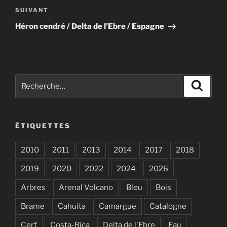
Article
SUIVANT
suivant
Héron cendré / Delta de l’Ebre / Espagne
Recherche
Recher
pour
:
ÉTIQUETTES
2010
2011
2013
2014
2017
2018
2019
2020
2022
2024
2026
Arbres
Arenal Volcano
Bleu
Bois
Brame
Cahuita
Camargue
Catalogne
Cerf
Costa-Rica
Delta de l'Ebre
Eau