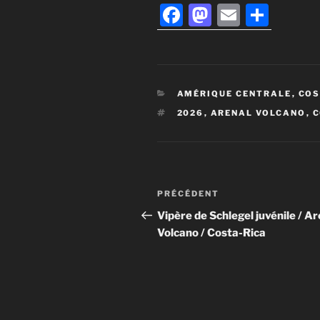
F
M
E
P
a
a
m
ar
c
st
ai
ta
e
o
l
g
CATÉGORIES
AMÉRIQUE CENTRALE
,
COS
b
d
er
ÉTIQUETTES
2026
,
ARENAL VOLCANO
,
C
o
o
o
n
k
Navigation
Article
PRÉCÉDENT
de
précédent
Vipère de Schlegel juvénile / Ar
Volcano / Costa-Rica
l’article