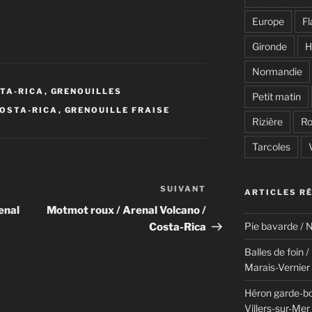
Europe
F
Gironde
H
Normandie
TA-RICA
,
GRENOUILLES
Petit matin
OSTA-RICA
,
GRENOUILLE FRAISE
Rizière
Ro
Tarcoles
SUIVANT
Article
ARTICLES R
suivant
enal
Motmot roux / Arenal Volcano /
Pie bavarde / N
Costa-Rica
Balles de foin 
Marais-Vernier
Héron garde-bo
Villers-sur-Mer