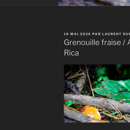
PUBLIÉ
18 MAI 2026
PAR
LAURENT DU
LE
Grenouille fraise /
Rica