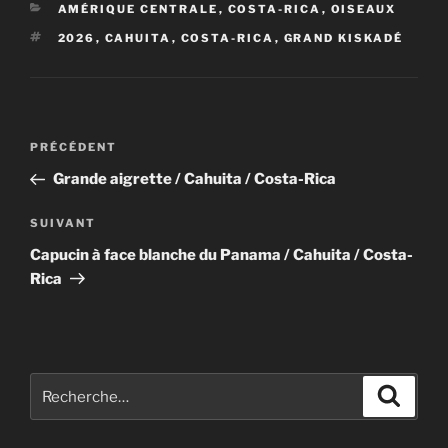
CATÉGORIES
AMÉRIQUE CENTRALE
,
COSTA-RICA
,
OISEAUX
b
d
er
ÉTIQUETTES
2026
,
CAHUITA
,
COSTA-RICA
,
GRAND KISKADÉ
o
o
o
n
k
Navigation
Article
PRÉCÉDENT
de
précédent
Grande aigrette / Cahuita / Costa-Rica
l’article
Article
SUIVANT
suivant
Capucin à face blanche du Panama / Cahuita / Costa-
Rica
Recherche
Recher
pour
: