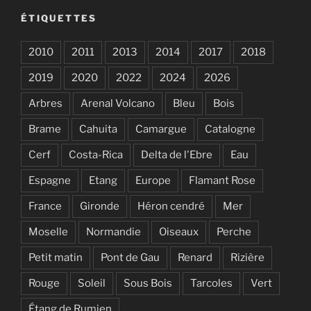
ÉTIQUETTES
2010
2011
2013
2014
2017
2018
2019
2020
2022
2024
2026
Arbres
Arenal Volcano
Bleu
Bois
Brame
Cahuita
Camargue
Catalogne
Cerf
Costa-Rica
Delta de l'Ebre
Eau
Espagne
Etang
Europe
Flamant Rose
France
Gironde
Héron cendré
Mer
Moselle
Normandie
Oiseaux
Perche
Petit matin
Pont de Gau
Renard
Rizière
Rouge
Soleil
Sous Bois
Tarcoles
Vert
Étang de Rumien