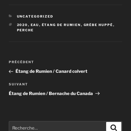
c
st
ai
ta
e
o
l
g
CATÉGORIES
UNCATEGORIZED
b
d
er
ÉTIQUETTES
2020
,
EAU
,
ÉTANG DE RUMIEN
,
GRÈBE HUPPÉ
,
o
o
PERCHE
o
n
k
Navigation
Article
PRÉCÉDENT
de
précédent
Étang de Rumien / Canard colvert
l’article
Article
SUIVANT
suivant
Étang de Rumien / Bernache du Canada
Recherche
Recher