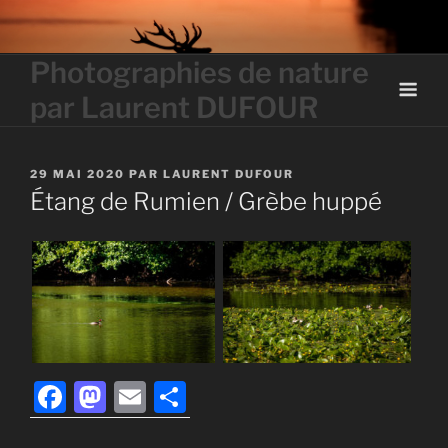
Skip
to
content
Photographies de nature
par Laurent DUFOUR
PUBLIÉ
29 MAI 2020
PAR
LAURENT DUFOUR
LE
Étang de Rumien / Grèbe huppé
F
M
E
P
a
a
m
ar