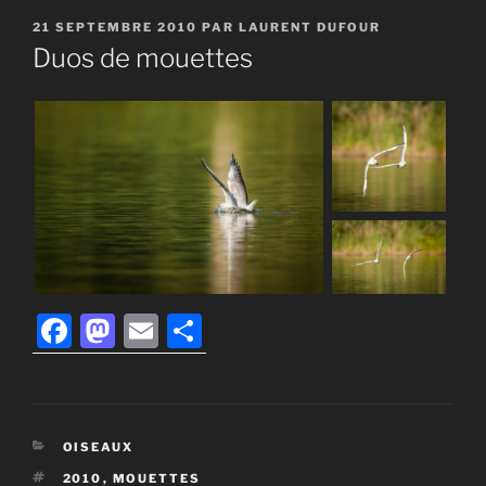
PUBLIÉ
21 SEPTEMBRE 2010
PAR
LAURENT DUFOUR
LE
Duos de mouettes
F
M
E
P
a
a
m
ar
c
st
ai
ta
e
o
l
g
CATÉGORIES
OISEAUX
b
d
er
ÉTIQUETTES
2010
,
MOUETTES