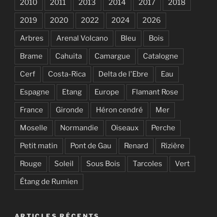
2010
2011
2013
2014
2017
2018
2019
2020
2022
2024
2026
Arbres
Arenal Volcano
Bleu
Bois
Brame
Cahuita
Camargue
Catalogne
Cerf
Costa-Rica
Delta de l'Ebre
Eau
Espagne
Etang
Europe
Flamant Rose
France
Gironde
Héron cendré
Mer
Moselle
Normandie
Oiseaux
Perche
Petit matin
Pont de Gau
Renard
Rizière
Rouge
Soleil
Sous Bois
Tarcoles
Vert
Étang de Rumien
ARTICLES RÉCENTS