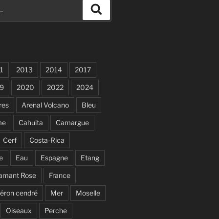
Recherche
1
2013
2014
2017
9
2020
2022
2024
res
Arenal Volcano
Bleu
me
Cahuita
Camargue
Cerf
Costa-Rica
e
Eau
Espagne
Etang
lamant Rose
France
éron cendré
Mer
Moselle
Oiseaux
Perche