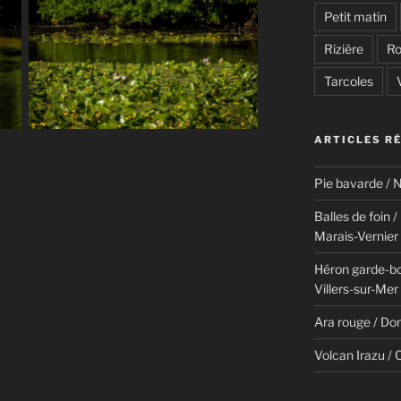
Petit matin
Rizière
Ro
Tarcoles
ARTICLES R
Pie bavarde / N
Balles de foin 
Marais-Vernier
Héron garde-bo
Villers-sur-Mer
Ara rouge / Do
Volcan Irazu / 