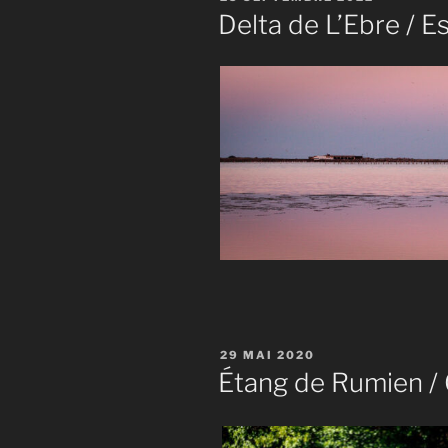
LE
Delta de L’Ebre / 
PUBLIÉ
29 MAI 2020
LE
Étang de Rumien /