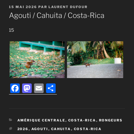
PUBLIÉ
15 MAI 2026
PAR
LAURENT DUFOUR
LE
Agouti / Cahuita / Costa-Rica
15
F
M
E
P
a
a
m
ar
c
st
ai
ta
e
o
l
g
CATÉGORIES
AMÉRIQUE CENTRALE
,
COSTA-RICA
,
RONGEURS
b
d
er
ÉTIQUETTES
2026
,
AGOUTI
,
CAHUITA
,
COSTA-RICA