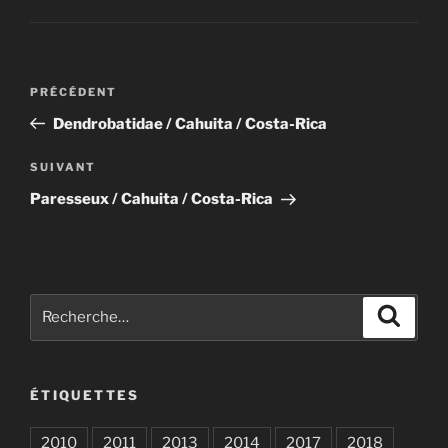
o
o
o
n
k
Navigation
Article
PRÉCÉDENT
de
précédent
Dendrobatidae / Cahuita / Costa-Rica
l’article
Article
SUIVANT
suivant
Paresseux / Cahuita / Costa-Rica
Recherche
Recher
pour
:
ÉTIQUETTES
2010
2011
2013
2014
2017
2018