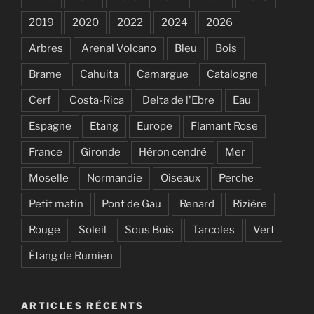
2019
2020
2022
2024
2026
Arbres
Arenal Volcano
Bleu
Bois
Brame
Cahuita
Camargue
Catalogne
Cerf
Costa-Rica
Delta de l'Ebre
Eau
Espagne
Etang
Europe
Flamant Rose
France
Gironde
Héron cendré
Mer
Moselle
Normandie
Oiseaux
Perche
Petit matin
Pont de Gau
Renard
Rizière
Rouge
Soleil
Sous Bois
Tarcoles
Vert
Étang de Rumien
ARTICLES RÉCENTS