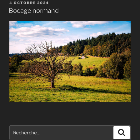
PUBLIÉ
4 OCTOBRE 2024
LE
Bocage normand
Recherche
Recher
pour