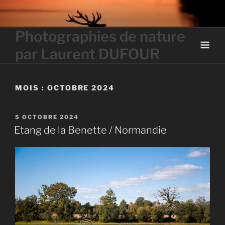
Skip
to
content
Photographies de nature
par Laurent DUFOUR
MOIS :
OCTOBRE 2024
PUBLIÉ
5 OCTOBRE 2024
LE
Etang de la Benette / Normandie