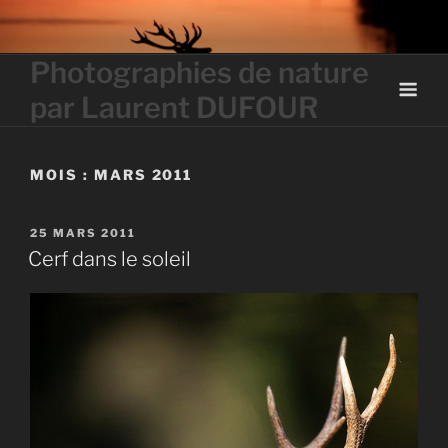
Skip
to
content
Photographies de nature
par Laurent DUFOUR
MOIS :
MARS 2011
PUBLIÉ
25 MARS 2011
LE
Cerf dans le soleil