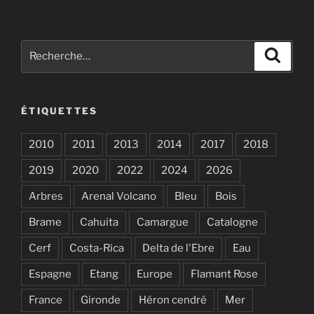
Recherche
Recher
pour
:
ÉTIQUETTES
2010
2011
2013
2014
2017
2018
2019
2020
2022
2024
2026
Arbres
Arenal Volcano
Bleu
Bois
Brame
Cahuita
Camargue
Catalogne
Cerf
Costa-Rica
Delta de l'Ebre
Eau
Espagne
Etang
Europe
Flamant Rose
France
Gironde
Héron cendré
Mer